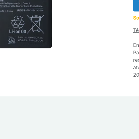
So
Té
En
Pa
re
at
20