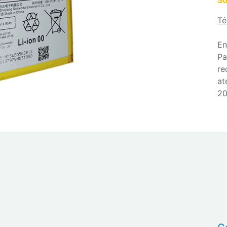
So
Té
En
Pa
re
at
20