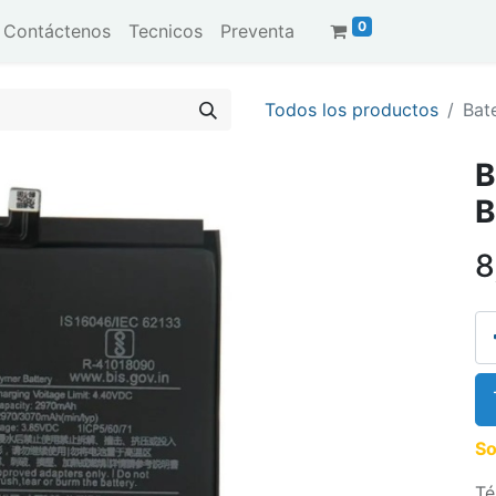
0
Contáctenos
Tecnicos
Preventa
Todos los productos
Bat
B
8
So
Té