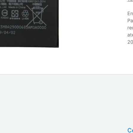
En
Pa
re
at
20
C