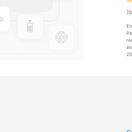
So
Té
En
Pa
re
at
20