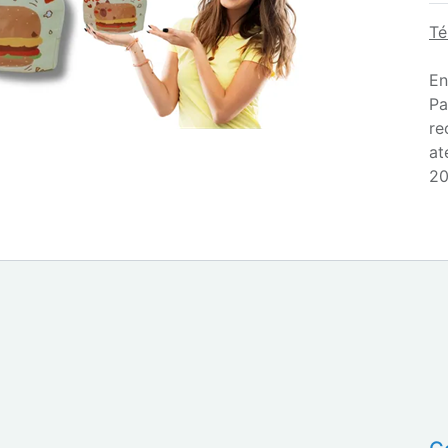
Té
En
Pa
re
at
20